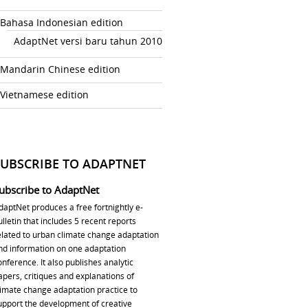
Bahasa Indonesian edition
AdaptNet versi baru tahun 2010
Mandarin Chinese edition
Vietnamese edition
SUBSCRIBE TO ADAPTNET
ubscribe to AdaptNet
daptNet produces a free fortnightly e-
ulletin that includes 5 recent reports
elated to urban climate change adaptation
nd information on one adaptation
onference. It also publishes analytic
apers, critiques and explanations of
limate change adaptation practice to
upport the development of creative