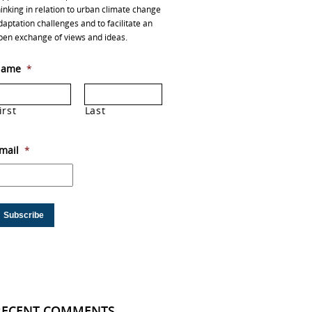
hinking in relation to urban climate change
daptation challenges and to facilitate an
pen exchange of views and ideas.
ame
*
irst
Last
mail
*
RECENT COMMENTS