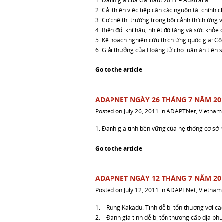
1. Đánh giá của Garnaut 2011 – Australia
2. Cải thiện việc tiếp cận các nguồn tài chính 
3. Cơ chế thị trường trong bối cảnh thích ứng v
4. Biến đổi khí hậu, nhiệt độ tăng và sức khỏe
5. Kế hoạch nghiên cứu thích ứng quốc gia: C
6. Giải thưởng của Hoàng tử cho luận án tiến sĩ
Go to the article
ADAPNET NGÀY 26 THÁNG 7 NĂM 20
Posted on
July 26, 2011
in
ADAPTNet
,
Vietnam
1. Đánh giá tính bền vững của hệ thống cơ sở 
Go to the article
ADAPNET NGÀY 12 THÁNG 7 NĂM 20
Posted on
July 12, 2011
in
ADAPTNet
,
Vietnam
1.
Rừng Kakadu: Tính dễ bị tổn thương với cá
2.
Đánh giá tính dễ bị tổn thương cấp địa p