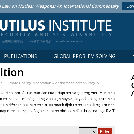
 Law on Nuclear Weapons: An International Commentary
Dow
노틸러스연구소
ノーチラス研究所
кораблик институт
PUBLICATIONS
GLOBAL PROBLEM SOLVING
ition
 – Climate Change Adaptation
»
Vietnamese edition
Page 5
ẽ dịch tóm tắt các báo cáo của AdaptNet sang tiếng Việt. Mục đích
 với các tài liệu bằng tiếng Anh hiện nay về thay đổi khí hậu, sự thích
ên quan đến các nhà nghiên cứu và hoạch định chính sách đang làm việc
 này được tài trợ của Viện các thành phố toàn cầu thuộc đại học RMIT