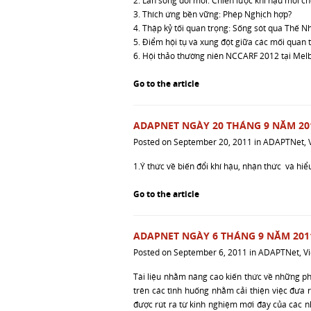
2. Làn sóng đổi mới: Chiến lược khí hậu mới c
3. Thích ứng bền vững: Phép Nghịch hợp?
4. Thập kỷ tối quan trọng: Sống sót qua Thế N
5. Điểm hội tụ và xung đột giữa các mối quan t
6. Hội thảo thường niên NCCARF 2012 tại Mel
Go to the article
ADAPNET NGÀY 20 THÁNG 9 NĂM 20
Posted on
September 20, 2011
in
ADAPTNet
,
1.Ý thức về biến đổi khí hậu, nhận thức và hiểu
Go to the article
ADAPNET NGÀY 6 THÁNG 9 NĂM 201
Posted on
September 6, 2011
in
ADAPTNet
,
V
Tài liệu nhằm nâng cao kiến thức về những p
trên các tình huống nhằm cải thiện việc đưa 
được rút ra từ kinh nghiệm mới đây của các nh