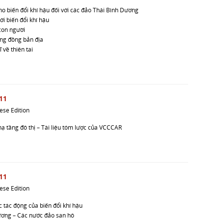
cho biến đổi khí hậu đối với các đảo Thái Bình Dương
ới biến đổi khí hậu
 con người
ộng đồng bản địa
 về thiên tai
11
ese Edition
hạ tầng đô thị – Tài liệu tóm lược của VCCCAR
11
ese Edition
c tác động của biến đổi khí hậu
hương – Các nước đảo san hô