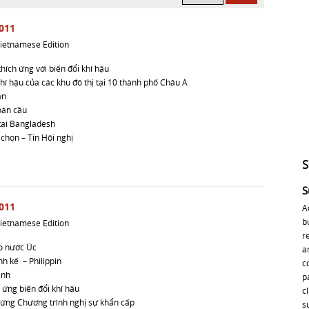
011
ietnamese Edition
hích ứng với biến đổi khí hậu
khí hậu của các khu đô thị tại 10 thành phố Châu Á
ân
toàn cầu
tại Bangladesh
chọn – Tin Hội nghị
S
011
A
b
ietnamese Edition
r
ho nước Úc
a
h kế – Philippin
c
anh
p
 ứng biến đổi khí hậu
c
 ứng Chương trình nghị sự khẩn cấp
s