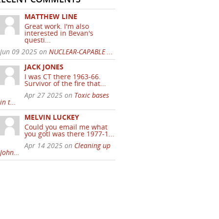
MATTHEW LINE
Great work. I'm also
interested in Bevan's
questi...
Jun 09 2025 on
NUCLEAR-CAPABLE ...
JACK JONES
I was CT there 1963-66.
Survivor of the fire that...
Apr 27 2025 on
Toxic bases
in t...
MELVIN LUCKEY
Could you email me what
you gotI was there 1977-1...
Apr 14 2025 on
Cleaning up
John...