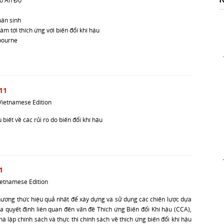
ho Ấn Độ
hân sinh
âm tới thích ứng với biến đổi khí hậu
bourne
11
Vietnamese Edition
 biết về các rủi ro do biến đổi khí hậu
1
ietnamese Edition
hương thức hiệu quả nhất để xây dựng và sử dụng các chiến lược dựa
ra quyết định liên quan đến vấn đề Thích ứng Biến đổi Khí hậu (CCA),
à lập chính sách và thực thi chính sách về thích ứng biến đổi khí hậu