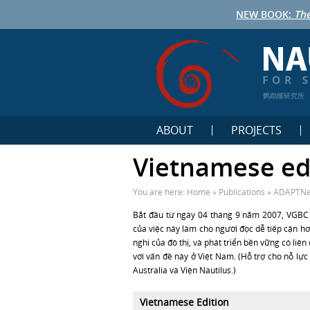
NEW BOOK:
The
鹦鹉螺研究所
ABOUT
PROJECTS
Vietnamese ed
You are here:
Home
»
Publications
»
ADAPTNet
Bắt đầu từ ngày 04 tháng 9 năm 2007, VGBC s
của việc này làm cho người đọc dễ tiếp cận hơn
nghi của đô thị, và phát triển bền vững có li
với vấn đề này ở Việt Nam. (Hỗ trợ cho nỗ lực
Australia và Viện Nautilus.)
Vietnamese Edition