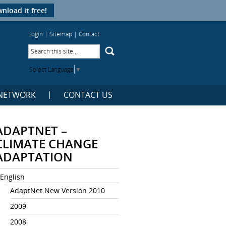
nload it free!
Login
|
Sitemap
|
Contact
Select Language
▼
NETWORK
CONTACT US
ADAPTNET –
CLIMATE CHANGE
ADAPTATION
English
AdaptNet New Version 2010
2009
2008