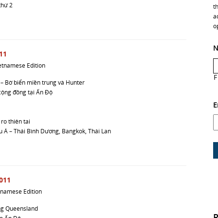
thứ 2
t
a
o
N
11
etnamese Edition
F
u – Bờ biển miền trung và Hunter
 cộng đồng tại Ấn Độ
E
ro thiên tai
âu Á – Thái Bình Dương, Bangkok, Thái Lan
011
tnamese Edition
ùng Queensland