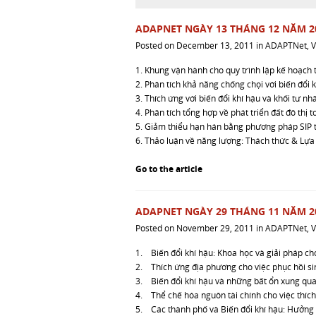
ADAPNET NGÀY 13 THÁNG 12 NĂM 2
Posted on
December 13, 2011
in
ADAPTNet
,
V
1. Khung vận hành cho quy trình lập kế hoạch t
2. Phân tích khả năng chống chọi với biến đổi 
3. Thích ứng với biến đổi khí hậu và khối tư nh
4. Phân tích tổng hợp về phát triển đất đô thị 
5. Giảm thiểu hạn hán bằng phương pháp SIP 
6. Thảo luận về năng lượng: Thách thức & Lựa 
Go to the article
ADAPNET NGÀY 29 THÁNG 11 NĂM 2
Posted on
November 29, 2011
in
ADAPTNet
,
V
1. Biến đổi khí hậu: Khoa học và giải pháp c
2. Thích ứng địa phương cho việc phục hồi sin
3. Biến đổi khí hậu và những bất ổn xung qu
4. Thể chế hóa nguôn tài chính cho việc thích
5. Các thành phố và Biến đổi khí hậu: Hưởng