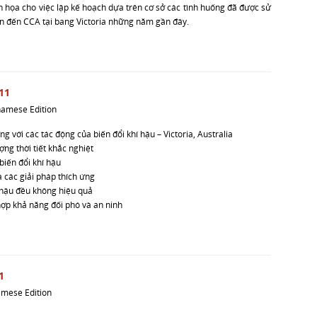
nh họa cho việc lập kế hoạch dựa trên cơ sở các tình huống đã được sử
n đến CCA tại bang Victoria những năm gần đây.
11
namese Edition
g với các tác động của biến đổi khí hậu – Victoria, Australia
ợng thời tiết khắc nghiệt
biến đổi khí hậu
 các giải pháp thích ứng
í hậu đều không hiệu quả
hợp khả năng đối phó và an ninh
1
amese Edition