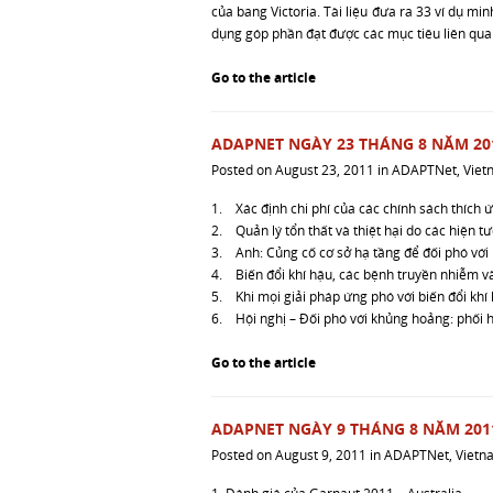
của bang Victoria. Tài liệu đưa ra 33 ví dụ mi
dụng góp phần đạt được các mục tiêu liên qua
Go to the article
ADAPNET NGÀY 23 THÁNG 8 NĂM 20
Posted on
August 23, 2011
in
ADAPTNet
,
Viet
1. Xác định chi phí của các chính sách thích ứn
2. Quản lý tổn thất và thiệt hại do các hiện tư
3. Anh: Củng cố cơ sở hạ tầng để đối phó với 
4. Biến đổi khí hậu, các bệnh truyền nhiễm và
5. Khi mọi giải pháp ứng phó với biến đổi kh
6. Hội nghị – Đối phó với khủng hoảng: phối 
Go to the article
ADAPNET NGÀY 9 THÁNG 8 NĂM 201
Posted on
August 9, 2011
in
ADAPTNet
,
Vietn