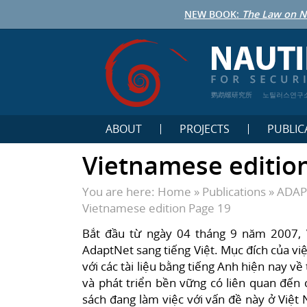
NEW BOOK:
The Law on N
鹦鹉螺研究所
노틸러스연구
ABOUT
PROJECTS
PUBLIC
Vietnamese editio
You are here:
Home
»
Publications
»
ADAPT
Vietnamese edition
Page 19
Bắt đầu từ ngày 04 tháng 9 năm 2007, 
AdaptNet sang tiếng Việt. Mục đích của vi
với các tài liệu bằng tiếng Anh hiện nay về 
và phát triển bền vững có liên quan đến 
sách đang làm việc với vấn đề này ở Việt 