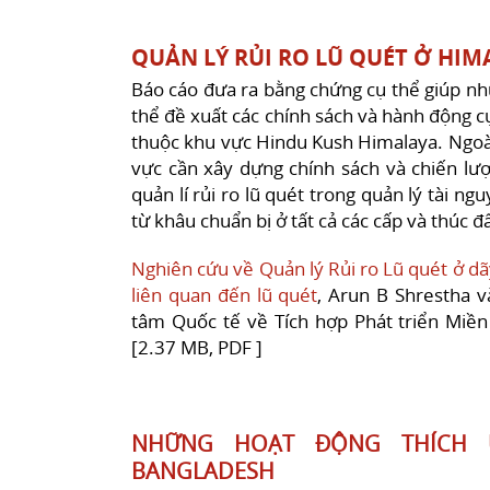
QUẢN LÝ RỦI RO LŨ QUÉT Ở HIM
Báo cáo đưa ra bằng chứng cụ thể giúp nhữ
thể đề xuất các chính sách và hành động cụ
thuộc khu vực Hindu Kush Himalaya. Ngoài 
vực cần xây dựng chính sách và chiến lược
quản lí rủi ro lũ quét trong quản lý tài ng
từ khâu chuẩn bị ở tất cả các cấp và thúc 
Nghiên cứu về Quản lý Rủi ro Lũ quét ở dã
liên quan đến lũ quét
, Arun B Shrestha v
tâm Quốc tế về Tích hợp Phát triển Miền
[2.37 MB, PDF ]
NHỮNG HOẠT ĐỘNG THÍCH 
BANGLADESH