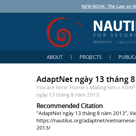
NEW BOOK:
The Law on N
鹦鹉螺研究所
노틸러스연구
ABOUT
PROJECTS
PUBLIC
AdaptNet ngày 13 tháng 
You are here:
Home
»
Mailing lists
»
ADAP
ngày 13 tháng 8 năm 2013
Recommended Citation
"AdaptNet ngày 13 tháng 8 năm 2013", Vie
https://nautilus.org/adaptnet/vietnamese
2013/