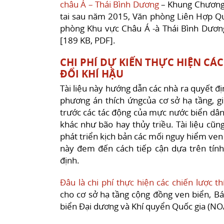
châu Á – Thái Bình Dương
– Khung Chương 
tai sau năm 2015, Văn phòng Liên Hợp Quố
phòng Khu vực Châu Á -à Thái Bình Dương
[189 KB, PDF].
CHI PHÍ DỰ KIẾN THỰC HIỆN CÁ
ĐỔI KHÍ HẬU
Tài liệu này hướng dẫn các nhà ra quyết đị
phương án thích ứngcủa cơ sở hạ tầng, g
trước các tác động của mực nước biển dân
khác như bão hay thủy triều. Tài liệu cũ
phát triển kịch bản các mối nguy hiểm ven 
này đem đến cách tiếp cận dựa trên tính t
định.
Đâu là chi phí thực hiện các chiến lược t
cho cơ sở hạ tầng cộng đồng ven biển, Bá
biển Đại dương và Khí quyển Quốc gia (NO